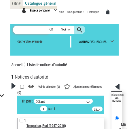
Panneau de gestion des cookies
Espace personnel
Aide
Une question ?
Historique
Tout
Recherche avancée
AUTRES RECHERCHES
Accueil
Liste de notices d’autorité
1
Notices d'autorité
Voir la sélection (
0
)
Ajouter à mes références
(
0
)
VOTRE RECHERCHE
RÉCUPÉRER
LES
Tri par :
Défaut
NOTICES
Recherche avancée dans les
sur 1
notices d’autorité
20
résultats/page
Œuvres liées à l'auteur :
1
Temperton, Rod (1947-2016)
Ma
Temperton, Rod (1947-2016)