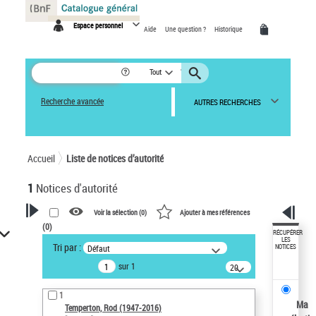
Panneau de gestion des cookies
Espace personnel
Aide
Une question ?
Historique
Tout
Recherche avancée
AUTRES RECHERCHES
Accueil
Liste de notices d’autorité
1
Notices d'autorité
Voir la sélection (
0
)
Ajouter à mes références
(
0
)
VOTRE RECHERCHE
RÉCUPÉRER
LES
Tri par :
Défaut
NOTICES
Recherche avancée dans les
sur 1
notices d’autorité
20
résultats/page
Œuvres liées à l'auteur :
1
Temperton, Rod (1947-2016)
Ma
Temperton, Rod (1947-2016)