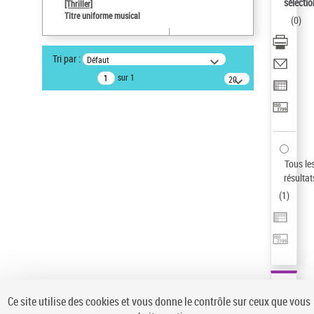
sélectio
[Thriller]
Pays
Titre uniforme musical
(
0
)
ne s'applique pas
Auteur d’œuvre
Tri par :
Défaut
Temperton, Rod (1947-2016)
sur 1
20
résultats/page
Type de notice d'autorité
Titre uniforme musical
Sauvegarder votre recherche
AFFINER
Tous le
Type de notice d'autorité
résultat
(
1
)
Œuvre
(1)
Titre uniforme musical
(1)
Statut de la notice d’autorité
Pays
Auteur d’œuvre
Ce site utilise des cookies et vous donne le contrôle sur ceux que vous