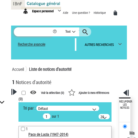
Panneau de gestion des cookies
Espace personnel
Aide
Une question ?
Historique
Tout
Recherche avancée
AUTRES RECHERCHES
Accueil
Liste de notices d’autorité
1
Notices d'autorité
Voir la sélection (
0
)
Ajouter à mes références
(
0
)
VOTRE RECHERCHE
RÉCUPÉRER
LES
Tri par :
Défaut
NOTICES
Recherche avancée dans les
sur 1
notices d’autorité
20
résultats/page
Œuvres liées à l'auteur :
1
Paco de Lucía (1947-2014)
Ma
Paco de Lucía (1947-2014)