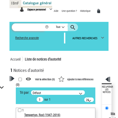
Panneau de gestion des cookies
Espace personnel
Aide
Une question ?
Historique
Tout
Recherche avancée
AUTRES RECHERCHES
Accueil
Liste de notices d’autorité
1
Notices d'autorité
Voir la sélection (
0
)
Ajouter à mes références
(
0
)
VOTRE RECHERCHE
RÉCUPÉRER
LES
Tri par :
Défaut
NOTICES
Recherche avancée dans les
sur 1
notices d’autorité
20
résultats/page
Œuvres liées à l'auteur :
1
Temperton, Rod (1947-2016)
Ma
Temperton, Rod (1947-2016)