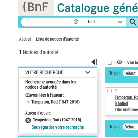
Panneau de gestion des cookies
Tout
Accueil
Liste de notices d’autorité
1
Notices d'autorité
Voir la
VOTRE RECHERCHE
Tri par :
Défaut
Recherche avancée dans les
notices d’autorité
1
Œuvres liées à l'auteur :
Temperton, R
Temperton, Rod (1947-2016)
[Thriller]
Titre uniform
Auteur d’œuvre
Temperton, Rod (1947-2016)
Tri par :
Défaut
Sauvegarder votre recherche