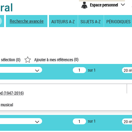
Espace personnel
Recherche avancée
AUTEURS A-Z
SUJETS A-Z
PÉRIODIQUES
(
0
)
 sélection (
0
)
Ajouter à mes références
sur 1
20 r
od (1947-2016)
e musical
sur 1
20 r