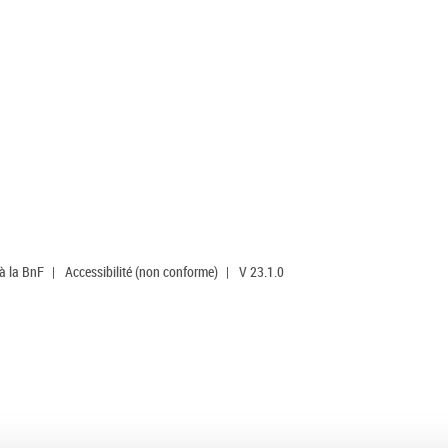
 à la BnF
|
Accessibilité (non conforme)
|
V 23.1.0