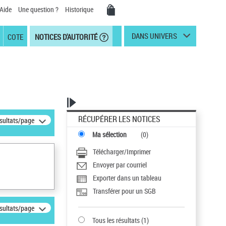
Aide
Une question ?
Historique
DANS UNIVERS
COTE
NOTICES D'AUTORITÉ
RÉCUPÉRER LES NOTICES
ésultats/page
Ma sélection
(
0
)
Télécharger/Imprimer
Envoyer par courriel
Exporter dans un tableau
Transférer pour un SGB
ésultats/page
Tous les résultats
(
1
)