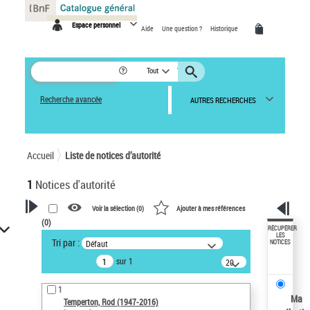
Panneau de gestion des cookies
Espace personnel
Aide
Une question ?
Historique
Tout
Recherche avancée
AUTRES RECHERCHES
Accueil
Liste de notices d’autorité
1
Notices d'autorité
Voir la sélection (
0
)
Ajouter à mes références
(
0
)
VOTRE RECHERCHE
RÉCUPÉRER
LES
Tri par :
Défaut
NOTICES
Recherche avancée dans les
sur 1
notices d’autorité
20
résultats/page
Œuvres liées à l'auteur :
1
Temperton, Rod (1947-2016)
Ma
Temperton, Rod (1947-2016)