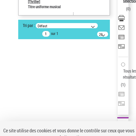
sélectio
[Thriller]
Auteur d’œuvre
Titre uniforme musical
(
0
)
Temperton, Rod (1947-2016)
Type de notice d'autorité
Tri par :
Défaut
Titre uniforme musical
sur 1
20
résultats/page
Pays
ne s'applique pas
Sauvegarder votre recherche
AFFINER
Tous le
Type de notice d'autorité
résultat
(
1
)
Œuvre
(1)
Titre uniforme musical
(1)
Statut de la notice d’autorité
Pays
Auteur d’œuvre
Ce site utilise des cookies et vous donne le contrôle sur ceux que vous