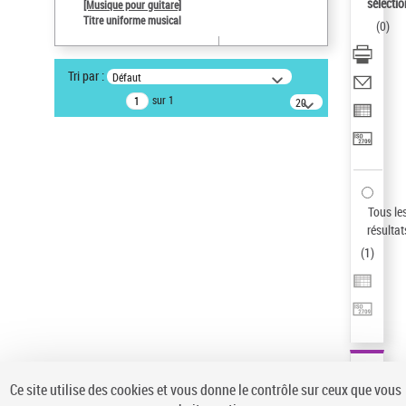
sélectio
[Musique pour guitare]
Type de notice d'autorité
Titre uniforme musical
(
0
)
Titre uniforme musical
Œuvre
Tri par :
Défaut
Pays
sur 1
20
ne s'applique pas
résultats/page
Sauvegarder votre recherche
AFFINER
Type de notice d'autorité
Tous le
Œuvre
(1)
résultat
Titre uniforme musical
(1)
(
1
)
Statut de la notice d’autorité
Pays
Auteur d’œuvre
Ce site utilise des cookies et vous donne le contrôle sur ceux que vous