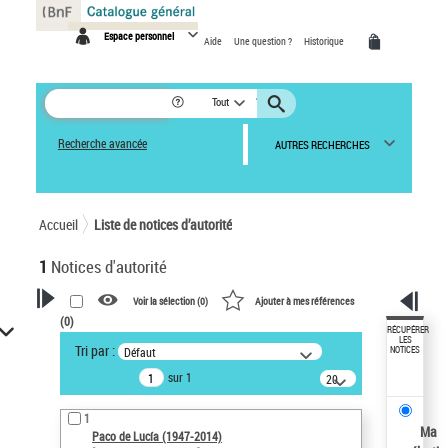
Panneau de gestion des cookies
Espace personnel
Aide
Une question ?
Historique
Tout
Recherche avancée
AUTRES RECHERCHES
Accueil
Liste de notices d’autorité
1
Notices d'autorité
Voir la sélection (
0
)
Ajouter à mes références
(
0
)
VOTRE RECHERCHE
RÉCUPÉRER
LES
Tri par :
Défaut
NOTICES
Recherche avancée dans les
sur 1
notices d’autorité
20
résultats/page
Œuvres liées à l'auteur :
1
Paco de Lucía (1947-2014)
Ma
Paco de Lucía (1947-2014)