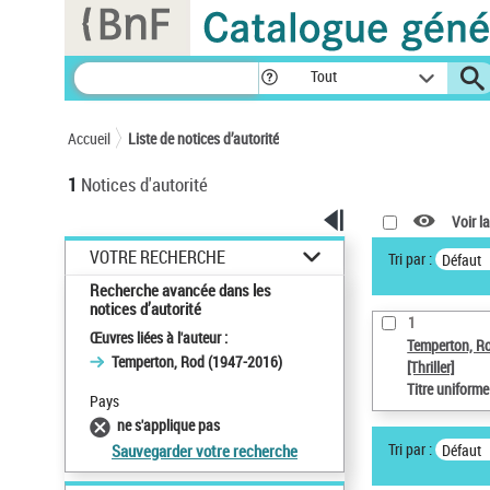
Panneau de gestion des cookies
Tout
Accueil
Liste de notices d’autorité
1
Notices d'autorité
Voir la
VOTRE RECHERCHE
Tri par :
Défaut
Recherche avancée dans les
notices d’autorité
1
Œuvres liées à l'auteur :
Temperton, R
Temperton, Rod (1947-2016)
[Thriller]
Titre uniform
Pays
ne s'applique pas
Tri par :
Défaut
Sauvegarder votre recherche