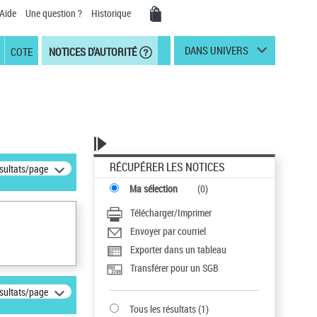
Aide
Une question ?
Historique
DANS UNIVERS
COTE
NOTICES D'AUTORITÉ
RÉCUPÉRER LES NOTICES
ésultats/page
Ma sélection
(
0
)
Télécharger/Imprimer
Envoyer par courriel
Exporter dans un tableau
Transférer pour un SGB
ésultats/page
Tous les résultats
(
1
)