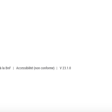
 à la BnF
|
Accessibilité (non conforme)
|
V 23.1.0