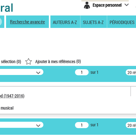
Espace personnel
Recherche avancée
AUTEURS A-Z
SUJETS A-Z
PÉRIODIQUES
(
0
)
 sélection (
0
)
Ajouter à mes références
sur 1
20 r
od (1947-2016)
e musical
sur 1
20 r