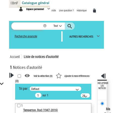
Panneau de gestion des cookies
Espace personnel
Aide
Une question ?
Historique
Tout
Recherche avancée
AUTRES RECHERCHES
Accueil
Liste de notices d’autorité
1
Notices d'autorité
Voir la sélection (
0
)
Ajouter à mes références
(
0
)
VOTRE RECHERCHE
RÉCUPÉRER
LES
Tri par :
Défaut
NOTICES
Recherche avancée dans les
sur 1
notices d’autorité
20
résultats/page
Œuvres liées à l'auteur :
1
Temperton, Rod (1947-2016)
Ma
Temperton, Rod (1947-2016)