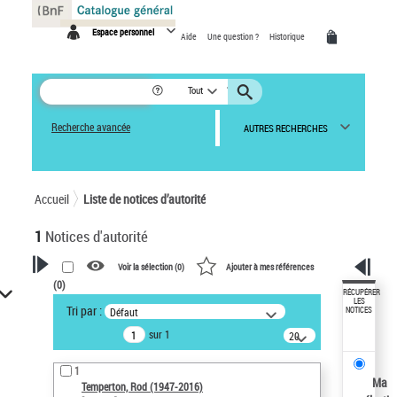
Panneau de gestion des cookies
Espace personnel
Aide
Une question ?
Historique
Tout
Recherche avancée
AUTRES RECHERCHES
Accueil
Liste de notices d’autorité
1
Notices d'autorité
Voir la sélection (
0
)
Ajouter à mes références
(
0
)
VOTRE RECHERCHE
RÉCUPÉRER
LES
Tri par :
Défaut
NOTICES
Recherche avancée dans les
sur 1
notices d’autorité
20
résultats/page
Œuvres liées à l'auteur :
1
Temperton, Rod (1947-2016)
Ma
Temperton, Rod (1947-2016)