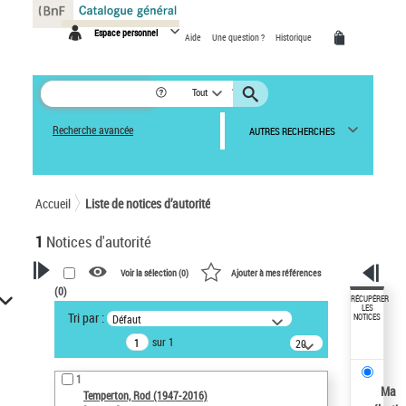
Panneau de gestion des cookies
Espace personnel
Aide
Une question ?
Historique
Tout
Recherche avancée
AUTRES RECHERCHES
Accueil
Liste de notices d’autorité
1
Notices d'autorité
Voir la sélection (
0
)
Ajouter à mes références
(
0
)
VOTRE RECHERCHE
RÉCUPÉRER
LES
Tri par :
Défaut
NOTICES
Recherche avancée dans les
sur 1
notices d’autorité
20
résultats/page
Œuvres liées à l'auteur :
1
Temperton, Rod (1947-2016)
Ma
Temperton, Rod (1947-2016)