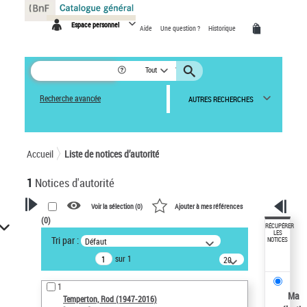
Panneau de gestion des cookies
Espace personnel
Aide
Une question ?
Historique
Tout
Recherche avancée
AUTRES RECHERCHES
Accueil
Liste de notices d’autorité
1
Notices d'autorité
Voir la sélection (
0
)
Ajouter à mes références
(
0
)
VOTRE RECHERCHE
RÉCUPÉRER
LES
Tri par :
Défaut
NOTICES
Recherche avancée dans les
sur 1
notices d’autorité
20
résultats/page
Œuvres liées à l'auteur :
1
Temperton, Rod (1947-2016)
Ma
Temperton, Rod (1947-2016)