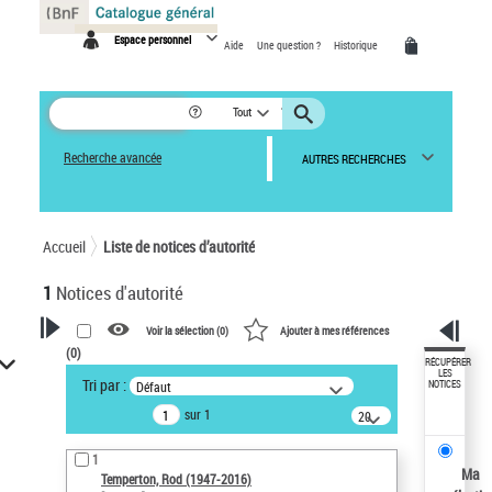
Panneau de gestion des cookies
Espace personnel
Aide
Une question ?
Historique
Tout
Recherche avancée
AUTRES RECHERCHES
Accueil
Liste de notices d’autorité
1
Notices d'autorité
Voir la sélection (
0
)
Ajouter à mes références
(
0
)
VOTRE RECHERCHE
RÉCUPÉRER
LES
Tri par :
Défaut
NOTICES
Recherche avancée dans les
sur 1
notices d’autorité
20
résultats/page
Œuvres liées à l'auteur :
1
Temperton, Rod (1947-2016)
Ma
Temperton, Rod (1947-2016)