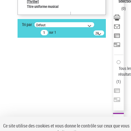
Sauvegarder votre recherche
sélectio
[Thriller]
Titre uniforme musical
(
0
)
AFFINER
Type de notice d'autorité
Tri par :
Défaut
Œuvre
(1)
sur 1
20
résultats/page
Titre uniforme musical
(1)
Statut de la notice d’autorité
Pays
Auteur d’œuvre
Tous le
résultat
(
1
)
Ce site utilise des cookies et vous donne le contrôle sur ceux que vous