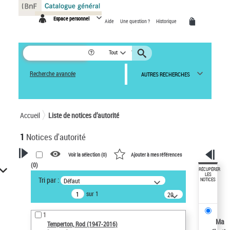
Panneau de gestion des cookies
Espace personnel
Aide
Une question ?
Historique
Tout
Recherche avancée
AUTRES RECHERCHES
Accueil
Liste de notices d’autorité
1
Notices d'autorité
Voir la sélection (
0
)
Ajouter à mes références
(
0
)
VOTRE RECHERCHE
RÉCUPÉRER
LES
Tri par :
Défaut
NOTICES
Recherche avancée dans les
sur 1
notices d’autorité
20
résultats/page
Œuvres liées à l'auteur :
1
Temperton, Rod (1947-2016)
Ma
Temperton, Rod (1947-2016)