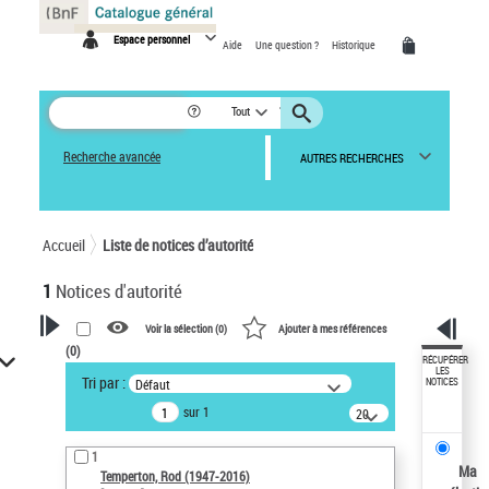
Panneau de gestion des cookies
Espace personnel
Aide
Une question ?
Historique
Tout
Recherche avancée
AUTRES RECHERCHES
Accueil
Liste de notices d’autorité
1
Notices d'autorité
Voir la sélection (
0
)
Ajouter à mes références
(
0
)
VOTRE RECHERCHE
RÉCUPÉRER
LES
Tri par :
Défaut
NOTICES
Recherche avancée dans les
sur 1
notices d’autorité
20
résultats/page
Œuvres liées à l'auteur :
1
Temperton, Rod (1947-2016)
Ma
Temperton, Rod (1947-2016)