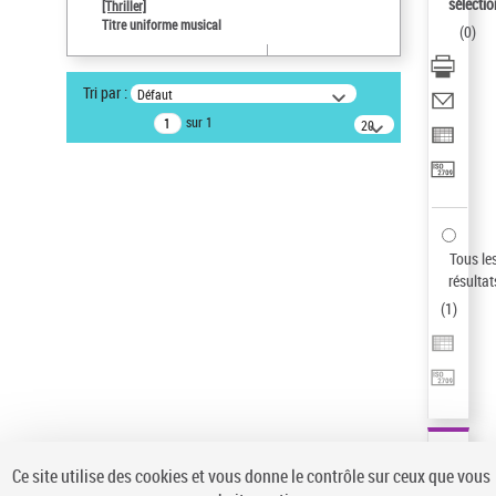
sélectio
[Thriller]
Pays
Titre uniforme musical
(
0
)
ne s'applique pas
Auteur d’œuvre
Tri par :
Défaut
Temperton, Rod (1947-2016)
sur 1
20
résultats/page
Statut de la notice d’autorité
Notice élémentaire
Sauvegarder votre recherche
AFFINER
Tous le
Type de notice d'autorité
résultat
(
1
)
Œuvre
(1)
Titre uniforme musical
(1)
Statut de la notice d’autorité
Pays
Auteur d’œuvre
Ce site utilise des cookies et vous donne le contrôle sur ceux que vous