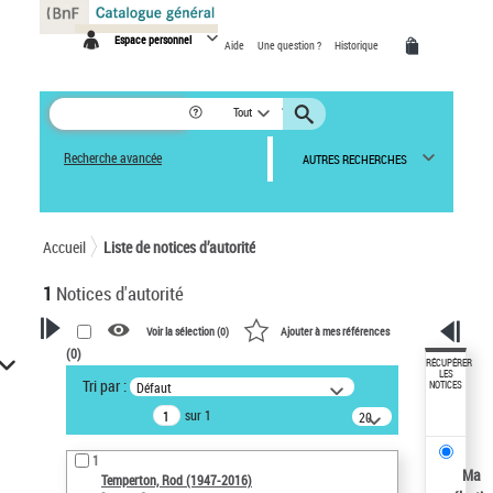
Panneau de gestion des cookies
Espace personnel
Aide
Une question ?
Historique
Tout
Recherche avancée
AUTRES RECHERCHES
Accueil
Liste de notices d’autorité
1
Notices d'autorité
Voir la sélection (
0
)
Ajouter à mes références
(
0
)
VOTRE RECHERCHE
RÉCUPÉRER
LES
Tri par :
Défaut
NOTICES
Recherche avancée dans les
sur 1
notices d’autorité
20
résultats/page
Œuvres liées à l'auteur :
1
Temperton, Rod (1947-2016)
Ma
Temperton, Rod (1947-2016)