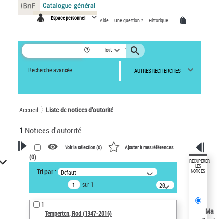
Panneau de gestion des cookies
Espace personnel
Aide
Une question ?
Historique
Tout
Recherche avancée
AUTRES RECHERCHES
Accueil
Liste de notices d’autorité
1
Notices d'autorité
Voir la sélection (
0
)
Ajouter à mes références
(
0
)
VOTRE RECHERCHE
RÉCUPÉRER
LES
Tri par :
Défaut
NOTICES
Recherche avancée dans les
sur 1
notices d’autorité
20
résultats/page
Œuvres liées à l'auteur :
1
Temperton, Rod (1947-2016)
Ma
Temperton, Rod (1947-2016)