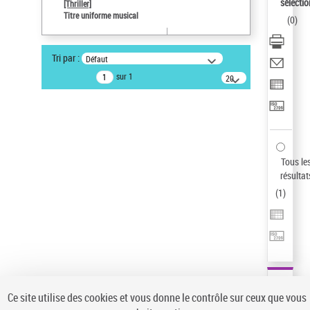
Sauvegarder votre recherche
sélectio
[Thriller]
Titre uniforme musical
(
0
)
AFFINER
Type de notice d'autorité
Tri par :
Défaut
Œuvre
(1)
sur 1
20
résultats/page
Titre uniforme musical
(1)
Statut de la notice d’autorité
Pays
Auteur d’œuvre
Tous le
résultat
(
1
)
Ce site utilise des cookies et vous donne le contrôle sur ceux que vous