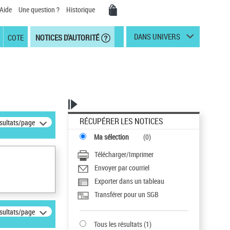
Aide
Une question ?
Historique
DANS UNIVERS
COTE
NOTICES D'AUTORITÉ
RÉCUPÉRER LES NOTICES
ésultats/page
Ma sélection
(
0
)
Télécharger/Imprimer
Envoyer par courriel
Exporter dans un tableau
Transférer pour un SGB
ésultats/page
Tous les résultats
(
1
)