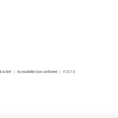
 à la BnF
|
Accessibilité (non conforme)
|
V 23.1.0