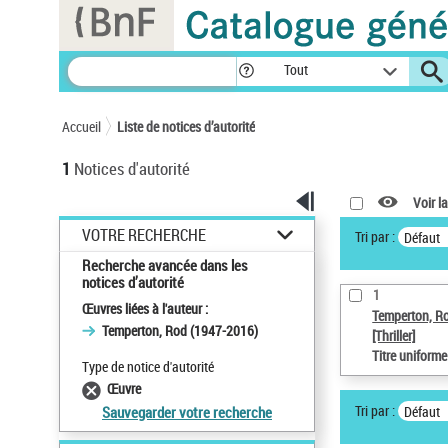
Panneau de gestion des cookies
Tout
Accueil
Liste de notices d’autorité
1
Notices d'autorité
Voir la
VOTRE RECHERCHE
Tri par :
Défaut
Recherche avancée dans les
notices d’autorité
1
Œuvres liées à l'auteur :
Temperton, R
Temperton, Rod (1947-2016)
[Thriller]
Titre uniform
Type de notice d'autorité
Œuvre
Tri par :
Défaut
Sauvegarder votre recherche