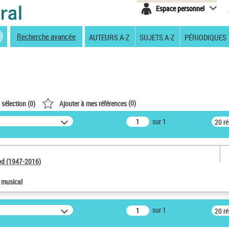
Espace personnel
Recherche avancée
AUTEURS A-Z
SUJETS A-Z
PÉRIODIQUES
(
0
)
 sélection (
0
)
Ajouter à mes références
sur 1
20 r
od (1947-2016)
e musical
sur 1
20 r