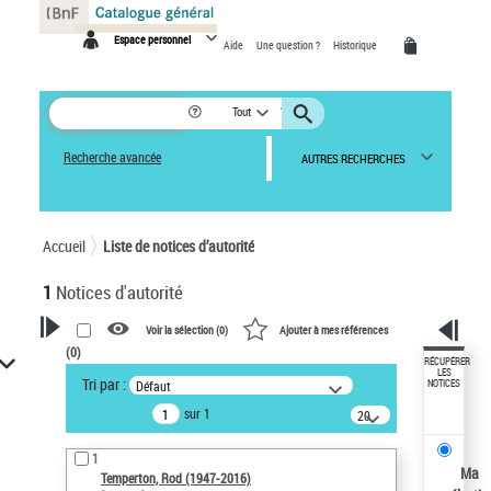
Panneau de gestion des cookies
Espace personnel
Aide
Une question ?
Historique
Tout
Recherche avancée
AUTRES RECHERCHES
Accueil
Liste de notices d’autorité
1
Notices d'autorité
Voir la sélection (
0
)
Ajouter à mes références
(
0
)
VOTRE RECHERCHE
RÉCUPÉRER
LES
Tri par :
Défaut
NOTICES
Recherche avancée dans les
sur 1
notices d’autorité
20
résultats/page
Œuvres liées à l'auteur :
1
Temperton, Rod (1947-2016)
Ma
Temperton, Rod (1947-2016)