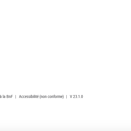
 à la BnF
|
Accessibilité (non conforme)
|
V 23.1.0