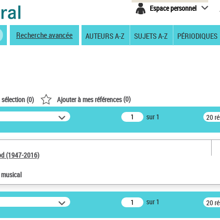
Espace personnel
Recherche avancée
AUTEURS A-Z
SUJETS A-Z
PÉRIODIQUES
(
0
)
 sélection (
0
)
Ajouter à mes références
sur 1
20 r
od (1947-2016)
e musical
sur 1
20 r