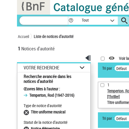
Panneau de gestion des cookies
Tout
Accueil
Liste de notices d’autorité
1
Notices d'autorité
Voir la
VOTRE RECHERCHE
Tri par :
Défaut
Recherche avancée dans les
notices d’autorité
1
Œuvres liées à l'auteur :
Temperton, R
Temperton, Rod (1947-2016)
[Thriller]
Titre uniform
Type de notice d'autorité
Titre uniforme musical
Tri par :
Défaut
Statut de la notice d’autorité
Notice élémentaire