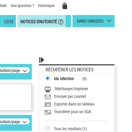
Aide
Une question ?
Historique
DANS UNIVERS
COTE
NOTICES D'AUTORITÉ
RÉCUPÉRER LES NOTICES
ésultats/page
Ma sélection
(
0
)
Télécharger/Imprimer
Envoyer par courriel
Exporter dans un tableau
Transférer pour un SGB
ésultats/page
Tous les résultats
(
1
)