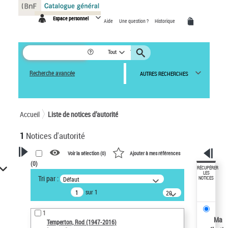
Panneau de gestion des cookies
Espace personnel
Aide
Une question ?
Historique
Tout
Recherche avancée
AUTRES RECHERCHES
Accueil
Liste de notices d’autorité
1
Notices d'autorité
Voir la sélection (
0
)
Ajouter à mes références
(
0
)
VOTRE RECHERCHE
RÉCUPÉRER
LES
Tri par :
Défaut
NOTICES
Recherche avancée dans les
sur 1
notices d’autorité
20
résultats/page
Œuvres liées à l'auteur :
1
Temperton, Rod (1947-2016)
Ma
Temperton, Rod (1947-2016)