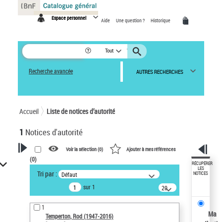
Panneau de gestion des cookies
Espace personnel
Aide
Une question ?
Historique
Tout
Recherche avancée
AUTRES RECHERCHES
Accueil
Liste de notices d’autorité
1
Notices d'autorité
Voir la sélection (
0
)
Ajouter à mes références
(
0
)
VOTRE RECHERCHE
RÉCUPÉRER
LES
Tri par :
Défaut
NOTICES
Recherche avancée dans les
sur 1
notices d’autorité
20
résultats/page
Œuvres liées à l'auteur :
1
Temperton, Rod (1947-2016)
Ma
Temperton, Rod (1947-2016)