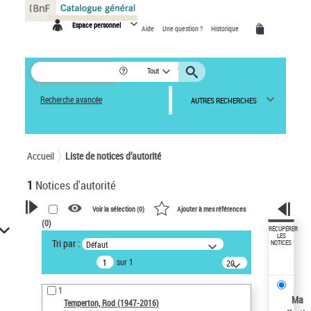
Panneau de gestion des cookies
Espace personnel
Aide
Une question ?
Historique
Tout
Recherche avancée
AUTRES RECHERCHES
Accueil
Liste de notices d’autorité
1
Notices d'autorité
Voir la sélection (
0
)
Ajouter à mes références
(
0
)
VOTRE RECHERCHE
RÉCUPÉRER
LES
Tri par :
Défaut
NOTICES
Recherche avancée dans les
sur 1
notices d’autorité
20
résultats/page
Œuvres liées à l'auteur :
1
Temperton, Rod (1947-2016)
Ma
Temperton, Rod (1947-2016)