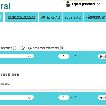
Espace personnel
Recherche avancée
AUTEURS A-Z
SUJETS A-Z
PÉRIODIQUES
(
0
)
 sélection (
0
)
Ajouter à mes références
sur 1
20 r
od (1947-2016)
e musical
sur 1
20 r