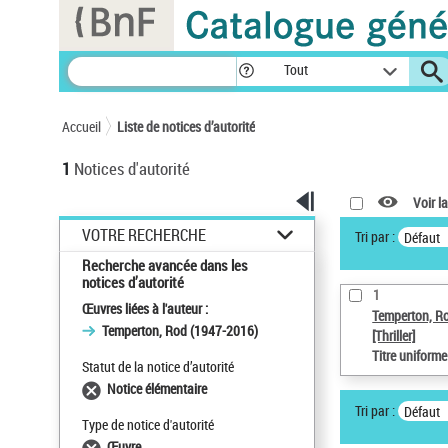
Panneau de gestion des cookies
Tout
Accueil
Liste de notices d’autorité
1
Notices d'autorité
Voir la
VOTRE RECHERCHE
Tri par :
Défaut
Recherche avancée dans les
notices d’autorité
1
Œuvres liées à l'auteur :
Temperton, R
Temperton, Rod (1947-2016)
[Thriller]
Titre uniform
Statut de la notice d’autorité
Notice élémentaire
Tri par :
Défaut
Type de notice d'autorité
Œuvre