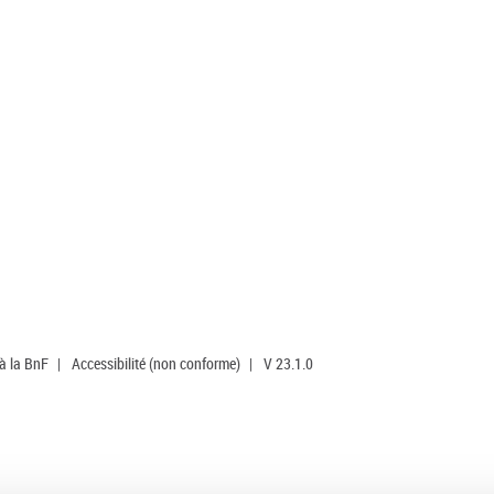
 à la BnF
|
Accessibilité (non conforme)
|
V 23.1.0