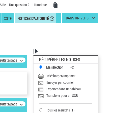
Aide
Une question ?
Historique
DANS UNIVERS
COTE
NOTICES D'AUTORITÉ
RÉCUPÉRER LES NOTICES
ésultats/page
Ma sélection
(
0
)
Télécharger/Imprimer
Envoyer par courriel
Exporter dans un tableau
Transférer pour un SGB
ésultats/page
Tous les résultats
(
1
)