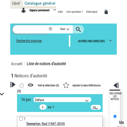
Panneau de gestion des cookies
Espace personnel
Aide
Une question ?
Historique
Tout
Recherche avancée
AUTRES RECHERCHES
Accueil
Liste de notices d’autorité
1
Notices d'autorité
Voir la sélection (
0
)
Ajouter à mes références
(
0
)
VOTRE RECHERCHE
RÉCUPÉRER
LES
Tri par :
Défaut
NOTICES
Recherche avancée dans les
sur 1
notices d’autorité
20
résultats/page
Œuvres liées à l'auteur :
1
Temperton, Rod (1947-2016)
Ma
Temperton, Rod (1947-2016)