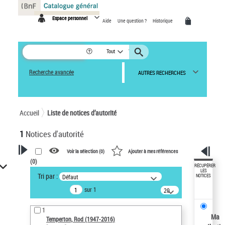
Panneau de gestion des cookies
Espace personnel
Aide
Une question ?
Historique
Tout
Recherche avancée
AUTRES RECHERCHES
Accueil
Liste de notices d’autorité
1
Notices d'autorité
Voir la sélection (
0
)
Ajouter à mes références
(
0
)
VOTRE RECHERCHE
RÉCUPÉRER
LES
Tri par :
Défaut
NOTICES
Recherche avancée dans les
sur 1
notices d’autorité
20
résultats/page
Œuvres liées à l'auteur :
1
Temperton, Rod (1947-2016)
Ma
Temperton, Rod (1947-2016)