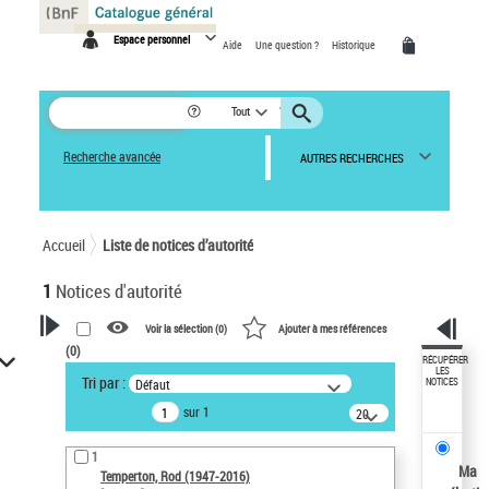
Panneau de gestion des cookies
Espace personnel
Aide
Une question ?
Historique
Tout
Recherche avancée
AUTRES RECHERCHES
Accueil
Liste de notices d’autorité
1
Notices d'autorité
Voir la sélection (
0
)
Ajouter à mes références
(
0
)
VOTRE RECHERCHE
RÉCUPÉRER
LES
Tri par :
Défaut
NOTICES
Recherche avancée dans les
sur 1
notices d’autorité
20
résultats/page
Œuvres liées à l'auteur :
1
Temperton, Rod (1947-2016)
Ma
Temperton, Rod (1947-2016)