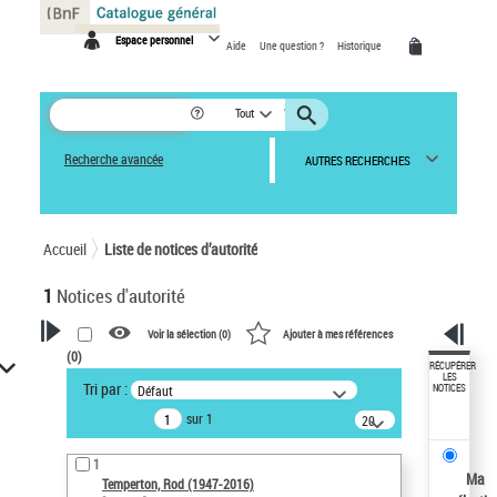
Panneau de gestion des cookies
Espace personnel
Aide
Une question ?
Historique
Tout
Recherche avancée
AUTRES RECHERCHES
Accueil
Liste de notices d’autorité
1
Notices d'autorité
Voir la sélection (
0
)
Ajouter à mes références
(
0
)
VOTRE RECHERCHE
RÉCUPÉRER
LES
Tri par :
Défaut
NOTICES
Recherche avancée dans les
sur 1
notices d’autorité
20
résultats/page
Œuvres liées à l'auteur :
1
Temperton, Rod (1947-2016)
Ma
Temperton, Rod (1947-2016)