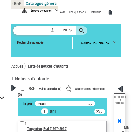
Panneau de gestion des cookies
Espace personnel
Aide
Une question ?
Historique
Tout
Recherche avancée
AUTRES RECHERCHES
Accueil
Liste de notices d’autorité
1
Notices d'autorité
Voir la sélection (
0
)
Ajouter à mes références
(
0
)
VOTRE RECHERCHE
RÉCUPÉRER
LES
Tri par :
Défaut
NOTICES
Recherche avancée dans les
sur 1
notices d’autorité
20
résultats/page
Œuvres liées à l'auteur :
1
Temperton, Rod (1947-2016)
Ma
Temperton, Rod (1947-2016)