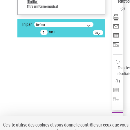
sélectio
[Thriller]
Pays
Titre uniforme musical
(
0
)
ne s'applique pas
Type de notice d'autorité
Tri par :
Défaut
Titre uniforme musical
sur 1
20
résultats/page
Statut de la notice d’autorité
Notice élémentaire
Sauvegarder votre recherche
AFFINER
Tous le
Type de notice d'autorité
résultat
(
1
)
Œuvre
(1)
Titre uniforme musical
(1)
Statut de la notice d’autorité
Pays
Auteur d’œuvre
Ce site utilise des cookies et vous donne le contrôle sur ceux que vous