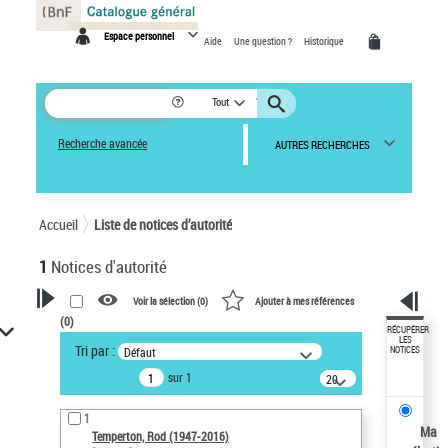
Panneau de gestion des cookies
Espace personnel
Aide
Une question ?
Historique
Tout
Recherche avancée
AUTRES RECHERCHES
Accueil
Liste de notices d’autorité
1
Notices d'autorité
Voir la sélection (
0
)
Ajouter à mes références
(
0
)
VOTRE RECHERCHE
RÉCUPÉRER
LES
Tri par :
Défaut
NOTICES
Recherche avancée dans les
sur 1
notices d’autorité
20
résultats/page
Œuvres liées à l'auteur :
1
Temperton, Rod (1947-2016)
Ma
Temperton, Rod (1947-2016)