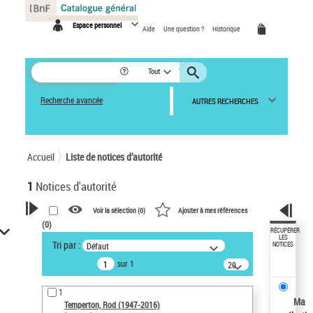
Panneau de gestion des cookies
Espace personnel
Aide
Une question ?
Historique
Tout
Recherche avancée
AUTRES RECHERCHES
Accueil
Liste de notices d’autorité
1
Notices d'autorité
Voir la sélection (
0
)
Ajouter à mes références
(
0
)
VOTRE RECHERCHE
RÉCUPÉRER
LES
Tri par :
Défaut
NOTICES
Recherche avancée dans les
sur 1
notices d’autorité
20
résultats/page
Œuvres liées à l'auteur :
1
Temperton, Rod (1947-2016)
Ma
Temperton, Rod (1947-2016)