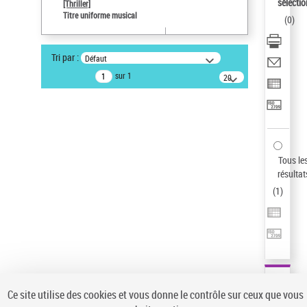
sélectio
[Thriller]
Auteur d’œuvre
Titre uniforme musical
(
0
)
Temperton, Rod (1947-2016)
Sauvegarder votre recherche
Tri par :
Défaut
AFFINER
sur 1
20
résultats/page
Type de notice d'autorité
Œuvre
(1)
Titre uniforme musical
(1)
Statut de la notice d’autorité
Tous le
résultat
Pays
(
1
)
Auteur d’œuvre
Ce site utilise des cookies et vous donne le contrôle sur ceux que vous