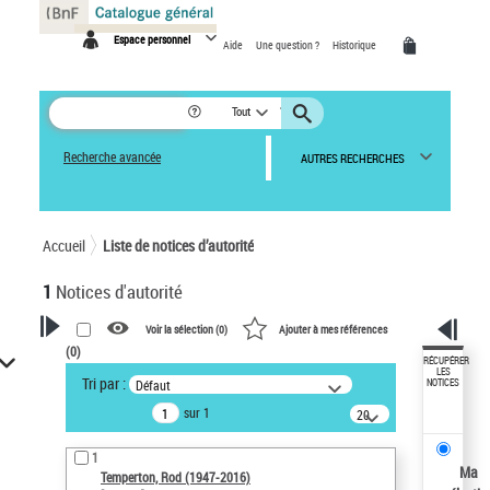
Panneau de gestion des cookies
Espace personnel
Aide
Une question ?
Historique
Tout
Recherche avancée
AUTRES RECHERCHES
Accueil
Liste de notices d’autorité
1
Notices d'autorité
Voir la sélection (
0
)
Ajouter à mes références
(
0
)
VOTRE RECHERCHE
RÉCUPÉRER
LES
Tri par :
Défaut
NOTICES
Recherche avancée dans les
sur 1
notices d’autorité
20
résultats/page
Œuvres liées à l'auteur :
1
Temperton, Rod (1947-2016)
Ma
Temperton, Rod (1947-2016)