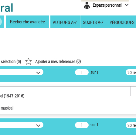
Espace personnel
Recherche avancée
AUTEURS A-Z
SUJETS A-Z
PÉRIODIQUES
(
0
)
 sélection (
0
)
Ajouter à mes références
sur 1
20 r
od (1947-2016)
e musical
sur 1
20 r