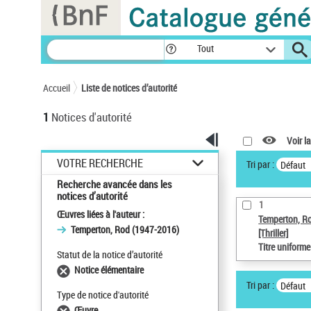
Panneau de gestion des cookies
Tout
Accueil
Liste de notices d’autorité
1
Notices d'autorité
Voir la
VOTRE RECHERCHE
Tri par :
Défaut
Recherche avancée dans les
notices d’autorité
1
Œuvres liées à l'auteur :
Temperton, R
Temperton, Rod (1947-2016)
[Thriller]
Titre uniform
Statut de la notice d’autorité
Notice élémentaire
Tri par :
Défaut
Type de notice d'autorité
Œuvre