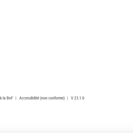
 à la BnF
|
Accessibilité (non conforme)
|
V 23.1.0