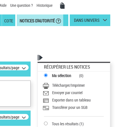
Aide
Une question ?
Historique
DANS UNIVERS
COTE
NOTICES D'AUTORITÉ
RÉCUPÉRER LES NOTICES
ésultats/page
Ma sélection
(
0
)
Télécharger/Imprimer
Envoyer par courriel
Exporter dans un tableau
Transférer pour un SGB
ésultats/page
Tous les résultats
(
1
)