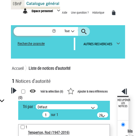
Panneau de gestion des cookies
Espace personnel
Aide
Une question ?
Historique
Tout
Recherche avancée
AUTRES RECHERCHES
Accueil
Liste de notices d’autorité
1
Notices d'autorité
Voir la sélection (
0
)
Ajouter à mes références
(
0
)
VOTRE RECHERCHE
RÉCUPÉRER
LES
Tri par :
Défaut
NOTICES
Recherche avancée dans les
sur 1
notices d’autorité
20
résultats/page
Œuvres liées à l'auteur :
1
Temperton, Rod (1947-2016)
Ma
Temperton, Rod (1947-2016)