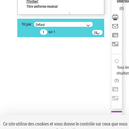
sélectio
[Thriller]
Auteur d’œuvre
Titre uniforme musical
(
0
)
Temperton, Rod (1947-2016)
Type de notice d'autorité
Tri par :
Défaut
Titre uniforme musical
sur 1
20
résultats/page
Statut de la notice d’autorité
Notice élémentaire
Sauvegarder votre recherche
AFFINER
Tous le
Type de notice d'autorité
résultat
(
1
)
Œuvre
(1)
Titre uniforme musical
(1)
Statut de la notice d’autorité
Pays
Auteur d’œuvre
Ce site utilise des cookies et vous donne le contrôle sur ceux que vous