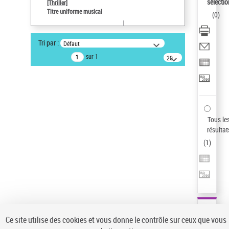
Sauvegarder votre recherche
sélectio
[Thriller]
Titre uniforme musical
(
0
)
AFFINER
Type de notice d'autorité
Tri par :
Défaut
Œuvre
(1)
sur 1
20
résultats/page
Titre uniforme musical
(1)
Statut de la notice d’autorité
Pays
Auteur d’œuvre
Tous le
résultat
(
1
)
Ce site utilise des cookies et vous donne le contrôle sur ceux que vous