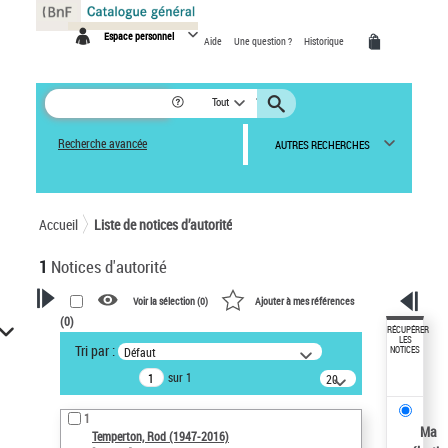
Panneau de gestion des cookies
Espace personnel
Aide
Une question ?
Historique
Tout
Recherche avancée
AUTRES RECHERCHES
Accueil
Liste de notices d’autorité
1
Notices d'autorité
Voir la sélection (
0
)
Ajouter à mes références
(
0
)
VOTRE RECHERCHE
RÉCUPÉRER
LES
Tri par :
Défaut
NOTICES
Recherche avancée dans les
sur 1
notices d’autorité
20
résultats/page
Œuvres liées à l'auteur :
1
Temperton, Rod (1947-2016)
Ma
Temperton, Rod (1947-2016)