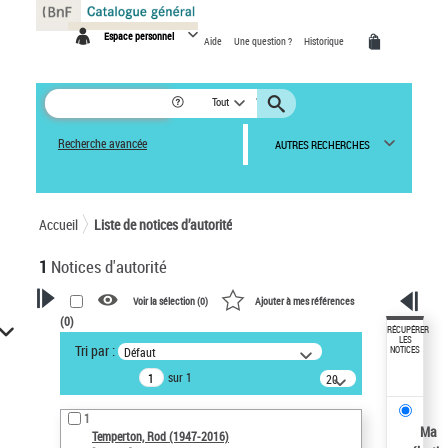
Panneau de gestion des cookies
Espace personnel
Aide
Une question ?
Historique
Tout
Recherche avancée
AUTRES RECHERCHES
Accueil
Liste de notices d’autorité
1
Notices d'autorité
Voir la sélection (
0
)
Ajouter à mes références
(
0
)
VOTRE RECHERCHE
RÉCUPÉRER
LES
Tri par :
Défaut
NOTICES
Recherche avancée dans les
sur 1
notices d’autorité
20
résultats/page
Œuvres liées à l'auteur :
1
Temperton, Rod (1947-2016)
Ma
Temperton, Rod (1947-2016)