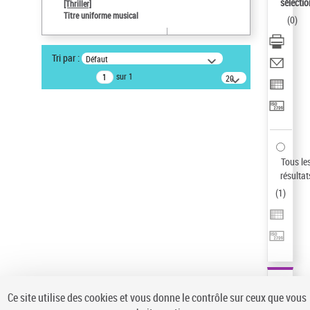
sélectio
[Thriller]
Type de notice d'autorité
Titre uniforme musical
(
0
)
Œuvre
Sauvegarder votre recherche
Tri par :
Défaut
AFFINER
sur 1
20
résultats/page
Type de notice d'autorité
Œuvre
(1)
Titre uniforme musical
(1)
Statut de la notice d’autorité
Tous le
résultat
Pays
(
1
)
Auteur d’œuvre
Ce site utilise des cookies et vous donne le contrôle sur ceux que vous