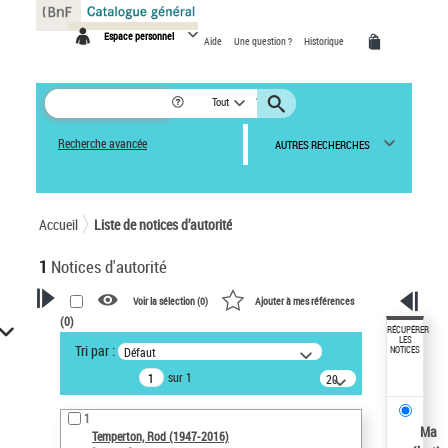
Panneau de gestion des cookies
Espace personnel
Aide
Une question ?
Historique
Tout
Recherche avancée
AUTRES RECHERCHES
Accueil
Liste de notices d’autorité
1
Notices d'autorité
Voir la sélection (
0
)
Ajouter à mes références
(
0
)
VOTRE RECHERCHE
RÉCUPÉRER
LES
Tri par :
Défaut
NOTICES
Recherche avancée dans les
sur 1
notices d’autorité
20
résultats/page
Œuvres liées à l'auteur :
1
Temperton, Rod (1947-2016)
Ma
Temperton, Rod (1947-2016)