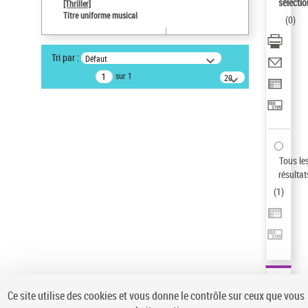
sélectio
[Thriller]
Auteur d’œuvre
Titre uniforme musical
(
0
)
Temperton, Rod (1947-2016)
Statut de la notice d’autorité
Tri par :
Défaut
Notice élémentaire
sur 1
20
résultats/page
Pays
ne s'applique pas
Sauvegarder votre recherche
AFFINER
Tous le
Type de notice d'autorité
résultat
(
1
)
Œuvre
(1)
Titre uniforme musical
(1)
Statut de la notice d’autorité
Pays
Auteur d’œuvre
Ce site utilise des cookies et vous donne le contrôle sur ceux que vous