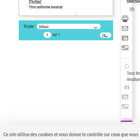
sélectio
[Thriller]
Pays
Titre uniforme musical
(
0
)
ne s'applique pas
Auteur d’œuvre
Tri par :
Défaut
Temperton, Rod (1947-2016)
sur 1
20
résultats/page
Type de notice d'autorité
Titre uniforme musical
Sauvegarder votre recherche
AFFINER
Tous le
Type de notice d'autorité
résultat
(
1
)
Œuvre
(1)
Titre uniforme musical
(1)
Statut de la notice d’autorité
Pays
Auteur d’œuvre
Ce site utilise des cookies et vous donne le contrôle sur ceux que vous