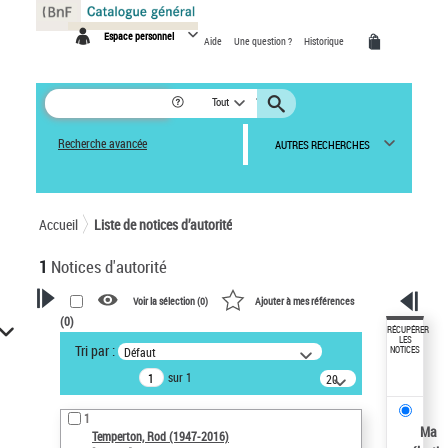
Panneau de gestion des cookies
Espace personnel
Aide
Une question ?
Historique
Tout
Recherche avancée
AUTRES RECHERCHES
Accueil
Liste de notices d’autorité
1
Notices d'autorité
Voir la sélection (
0
)
Ajouter à mes références
(
0
)
VOTRE RECHERCHE
RÉCUPÉRER
LES
Tri par :
Défaut
NOTICES
Recherche avancée dans les
sur 1
notices d’autorité
20
résultats/page
Œuvres liées à l'auteur :
1
Temperton, Rod (1947-2016)
Ma
Temperton, Rod (1947-2016)