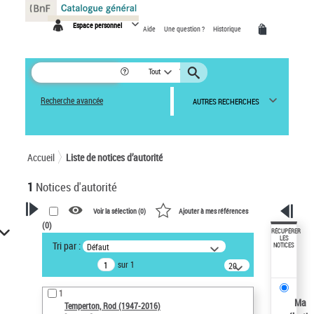
Panneau de gestion des cookies
Espace personnel
Aide
Une question ?
Historique
Tout
Recherche avancée
AUTRES RECHERCHES
Accueil
Liste de notices d’autorité
1
Notices d'autorité
Voir la sélection (
0
)
Ajouter à mes références
(
0
)
VOTRE RECHERCHE
RÉCUPÉRER
LES
Tri par :
Défaut
NOTICES
Recherche avancée dans les
sur 1
notices d’autorité
20
résultats/page
Œuvres liées à l'auteur :
1
Temperton, Rod (1947-2016)
Ma
Temperton, Rod (1947-2016)