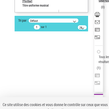
sélectio
[Thriller]
Auteur d’œuvre
Titre uniforme musical
(
0
)
Temperton, Rod (1947-2016)
Sauvegarder votre recherche
Tri par :
Défaut
AFFINER
sur 1
20
résultats/page
Type de notice d'autorité
Œuvre
(1)
Titre uniforme musical
(1)
Statut de la notice d’autorité
Tous le
résultat
Pays
(
1
)
Auteur d’œuvre
Ce site utilise des cookies et vous donne le contrôle sur ceux que vous