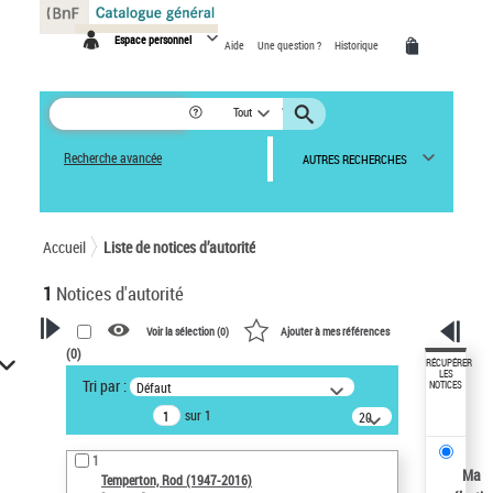
Panneau de gestion des cookies
Espace personnel
Aide
Une question ?
Historique
Tout
Recherche avancée
AUTRES RECHERCHES
Accueil
Liste de notices d’autorité
1
Notices d'autorité
Voir la sélection (
0
)
Ajouter à mes références
(
0
)
VOTRE RECHERCHE
RÉCUPÉRER
LES
Tri par :
Défaut
NOTICES
Recherche avancée dans les
sur 1
notices d’autorité
20
résultats/page
Œuvres liées à l'auteur :
1
Temperton, Rod (1947-2016)
Ma
Temperton, Rod (1947-2016)