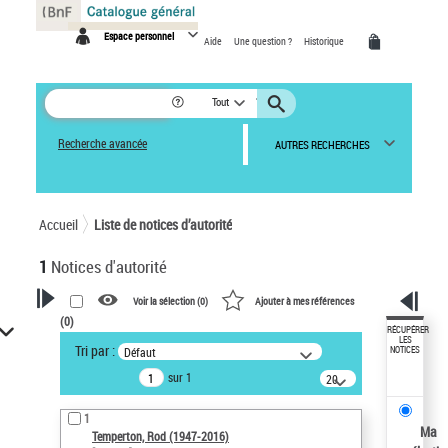
Panneau de gestion des cookies
Espace personnel
Aide
Une question ?
Historique
Tout
Recherche avancée
AUTRES RECHERCHES
Accueil
Liste de notices d’autorité
1
Notices d'autorité
Voir la sélection (
0
)
Ajouter à mes références
(
0
)
VOTRE RECHERCHE
RÉCUPÉRER
LES
Tri par :
Défaut
NOTICES
Recherche avancée dans les
sur 1
notices d’autorité
20
résultats/page
Œuvres liées à l'auteur :
1
Temperton, Rod (1947-2016)
Ma
Temperton, Rod (1947-2016)