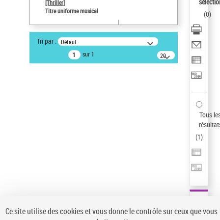
sélectio
[Thriller]
Auteur d’œuvre
Titre uniforme musical
(
0
)
Temperton, Rod (1947-2016)
Pays
Tri par :
Défaut
ne s'applique pas
sur 1
20
résultats/page
Type de notice d'autorité
Titre uniforme musical
Sauvegarder votre recherche
AFFINER
Tous le
Type de notice d'autorité
résultat
(
1
)
Œuvre
(1)
Titre uniforme musical
(1)
Statut de la notice d’autorité
Pays
Auteur d’œuvre
Ce site utilise des cookies et vous donne le contrôle sur ceux que vous