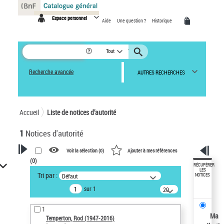
Panneau de gestion des cookies
Espace personnel
Aide
Une question ?
Historique
Tout
Recherche avancée
AUTRES RECHERCHES
Accueil
Liste de notices d’autorité
1
Notices d'autorité
Voir la sélection (
0
)
Ajouter à mes références
(
0
)
VOTRE RECHERCHE
RÉCUPÉRER
LES
Tri par :
Défaut
NOTICES
Recherche avancée dans les
sur 1
notices d’autorité
20
résultats/page
Œuvres liées à l'auteur :
1
Temperton, Rod (1947-2016)
Ma
Temperton, Rod (1947-2016)