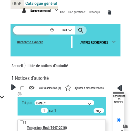
Panneau de gestion des cookies
Espace personnel
Aide
Une question ?
Historique
Tout
Recherche avancée
AUTRES RECHERCHES
Accueil
Liste de notices d’autorité
1
Notices d'autorité
Voir la sélection (
0
)
Ajouter à mes références
(
0
)
VOTRE RECHERCHE
RÉCUPÉRER
LES
Tri par :
Défaut
NOTICES
Recherche avancée dans les
sur 1
notices d’autorité
20
résultats/page
Œuvres liées à l'auteur :
1
Temperton, Rod (1947-2016)
Ma
Temperton, Rod (1947-2016)