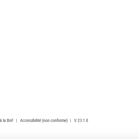
 à la BnF
|
Accessibilité (non conforme)
|
V 23.1.0