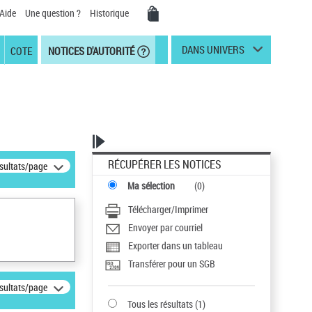
Aide
Une question ?
Historique
DANS UNIVERS
COTE
NOTICES D'AUTORITÉ
RÉCUPÉRER LES NOTICES
ésultats/page
Ma sélection
(
0
)
Télécharger/Imprimer
Envoyer par courriel
Exporter dans un tableau
Transférer pour un SGB
ésultats/page
Tous les résultats
(
1
)