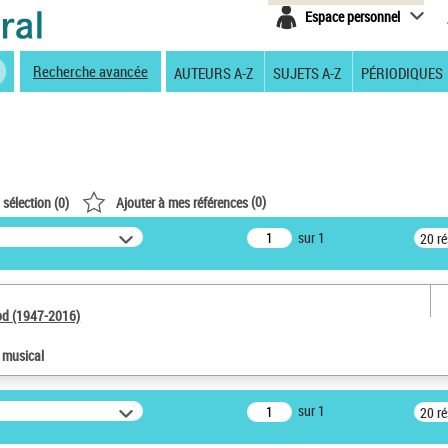
Espace personnel
Recherche avancée
AUTEURS A-Z
SUJETS A-Z
PÉRIODIQUES
(
0
)
 sélection (
0
)
Ajouter à mes références
sur 1
20 r
od (1947-2016)
e musical
sur 1
20 r