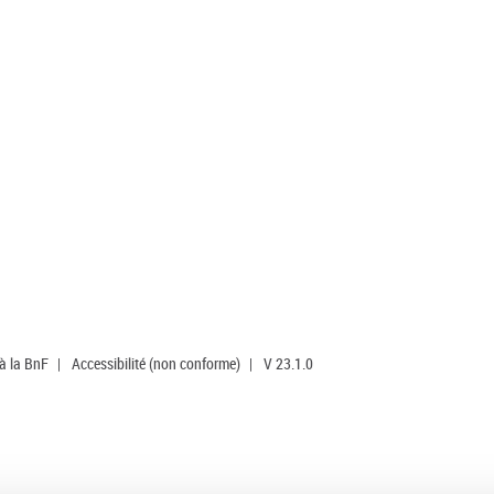
 à la BnF
|
Accessibilité (non conforme)
|
V 23.1.0