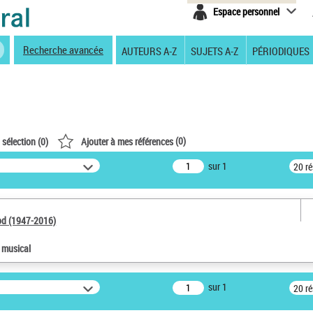
Espace personnel
Recherche avancée
AUTEURS A-Z
SUJETS A-Z
PÉRIODIQUES
(
0
)
 sélection (
0
)
Ajouter à mes références
sur 1
20 r
od (1947-2016)
e musical
sur 1
20 r