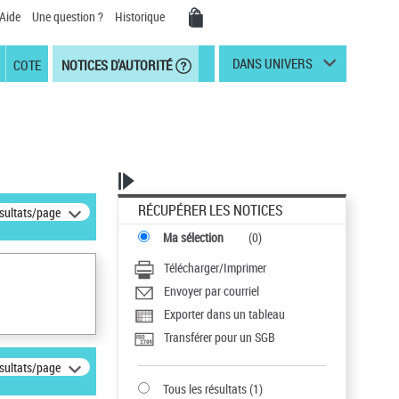
Aide
Une question ?
Historique
DANS UNIVERS
COTE
NOTICES D'AUTORITÉ
RÉCUPÉRER LES NOTICES
ésultats/page
Ma sélection
(
0
)
Télécharger/Imprimer
Envoyer par courriel
Exporter dans un tableau
Transférer pour un SGB
ésultats/page
Tous les résultats
(
1
)