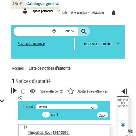
Panneau de gestion des cookies
Espace personnel
Aide
Une question ?
Historique
Tout
Recherche avancée
AUTRES RECHERCHES
Accueil
Liste de notices d’autorité
1
Notices d'autorité
Voir la sélection (
0
)
Ajouter à mes références
(
0
)
VOTRE RECHERCHE
RÉCUPÉRER
LES
Tri par :
Défaut
NOTICES
Recherche avancée dans les
sur 1
notices d’autorité
20
résultats/page
Œuvres liées à l'auteur :
1
Temperton, Rod (1947-2016)
Ma
Temperton, Rod (1947-2016)