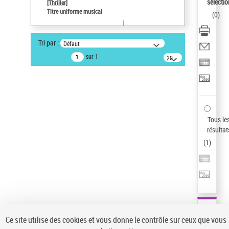
sélectio
[Thriller]
Type de notice d'autorité
Titre uniforme musical
(
0
)
Œuvre
Sauvegarder votre recherche
Tri par :
Défaut
AFFINER
sur 1
20
résultats/page
Type de notice d'autorité
Œuvre
(1)
Titre uniforme musical
(1)
Statut de la notice d’autorité
Tous le
résultat
Pays
(
1
)
Auteur d’œuvre
Ce site utilise des cookies et vous donne le contrôle sur ceux que vous