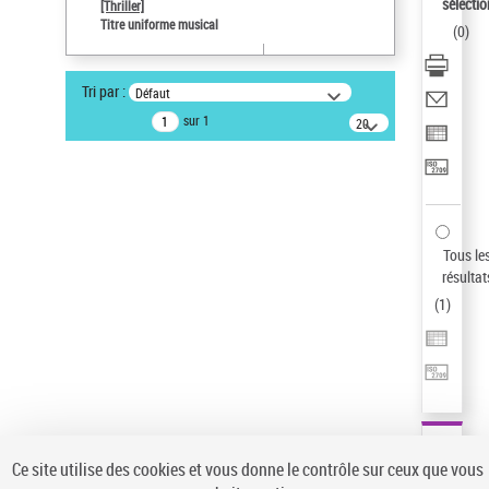
Sauvegarder votre recherche
sélectio
[Thriller]
Titre uniforme musical
(
0
)
AFFINER
Type de notice d'autorité
Tri par :
Défaut
Œuvre
(1)
sur 1
20
résultats/page
Titre uniforme musical
(1)
Statut de la notice d’autorité
Pays
Auteur d’œuvre
Tous le
résultat
(
1
)
Ce site utilise des cookies et vous donne le contrôle sur ceux que vous