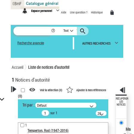
Panneau de gestion des cookies
Espace personnel
Aide
Une question ?
Historique
Tout
Recherche avancée
AUTRES RECHERCHES
Accueil
Liste de notices d’autorité
1
Notices d'autorité
Voir la sélection (
0
)
Ajouter à mes références
(
0
)
VOTRE RECHERCHE
RÉCUPÉRER
LES
Tri par :
Défaut
NOTICES
Recherche avancée dans les
sur 1
notices d’autorité
20
résultats/page
Œuvres liées à l'auteur :
1
Temperton, Rod (1947-2016)
Ma
Temperton, Rod (1947-2016)