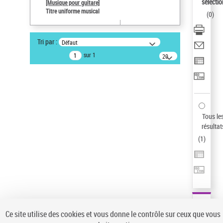
sélectio
[Musique pour guitare]
Pays
Titre uniforme musical
(
0
)
ne s'applique pas
Auteur d’œuvre
Tri par :
Défaut
Paco de Lucía (1947-2014)
sur 1
20
Sauvegarder votre recherche
résultats/page
AFFINER
Type de notice d'autorité
Œuvre
(1)
Tous le
Titre uniforme musical
(1)
résultat
(
1
)
Statut de la notice d’autorité
Pays
Auteur d’œuvre
Ce site utilise des cookies et vous donne le contrôle sur ceux que vous