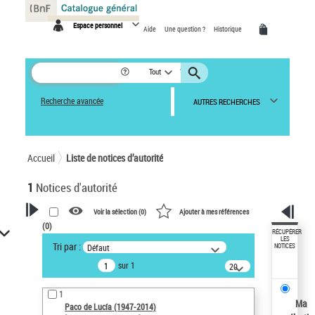
Panneau de gestion des cookies
Espace personnel
Aide
Une question ?
Historique
Tout
Recherche avancée
AUTRES RECHERCHES
Accueil
Liste de notices d’autorité
1
Notices d'autorité
Voir la sélection (
0
)
Ajouter à mes références
(
0
)
VOTRE RECHERCHE
RÉCUPÉRER
LES
Tri par :
Défaut
NOTICES
Recherche avancée dans les
sur 1
notices d’autorité
20
résultats/page
Œuvres liées à l'auteur :
1
Paco de Lucía (1947-2014)
Ma
Paco de Lucía (1947-2014)