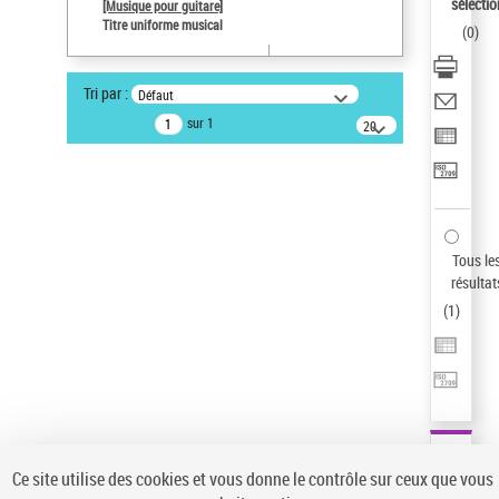
sélectio
[Musique pour guitare]
Pays
Titre uniforme musical
(
0
)
ne s'applique pas
Sauvegarder votre recherche
Tri par :
Défaut
AFFINER
sur 1
20
résultats/page
Type de notice d'autorité
Œuvre
(1)
Titre uniforme musical
(1)
Statut de la notice d’autorité
Tous le
résultat
Pays
(
1
)
Auteur d’œuvre
Ce site utilise des cookies et vous donne le contrôle sur ceux que vous