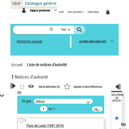
Panneau de gestion des cookies
Espace personnel
Aide
Une question ?
Historique
Tout
Recherche avancée
AUTRES RECHERCHES
Accueil
Liste de notices d’autorité
1
Notices d'autorité
Voir la sélection (
0
)
Ajouter à mes références
(
0
)
VOTRE RECHERCHE
RÉCUPÉRER
LES
Tri par :
Défaut
NOTICES
Recherche avancée dans les
sur 1
notices d’autorité
20
résultats/page
Œuvres liées à l'auteur :
1
Paco de Lucía (1947-2014)
Ma
Paco de Lucía (1947-2014)